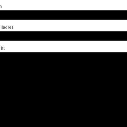
m
iladres
cht