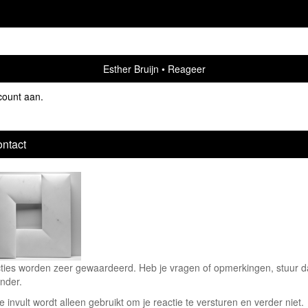
Esther Bruijn
Reageer
count aan
.
ntact
ties worden zeer gewaardeerd. Heb je vragen of opmerkingen, stuur dan
nder.
e invult wordt alleen gebruikt om je reactie te versturen en verder niet.