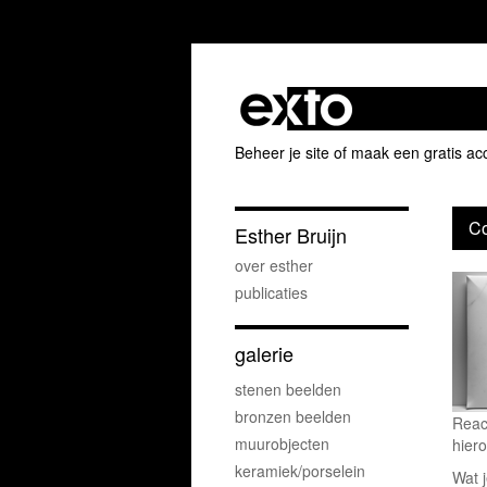
Beheer je site
of
maak een gratis ac
Co
Esther Bruijn
over esther
publicaties
galerie
stenen beelden
bronzen beelden
Reac
muurobjecten
hiero
keramiek/porselein
Wat j